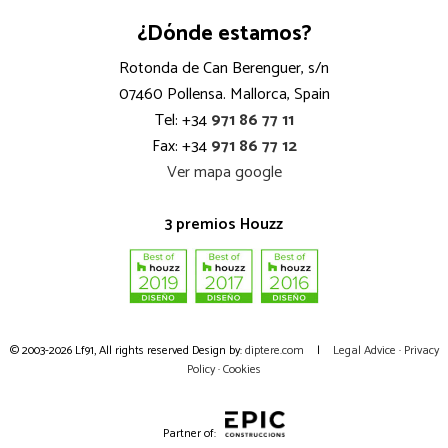
¿Dónde estamos?
Rotonda de Can Berenguer, s/n
07460 Pollensa. Mallorca, Spain
Tel: +34
971 86 77 11
Fax: +34
971 86 77 12
Ver mapa google
3 premios Houzz
© 2003-2026 Lf91, All rights reserved
Design by:
diptere.com
|
Legal Advice
·
Privacy
Policy
·
Cookies
Partner of: