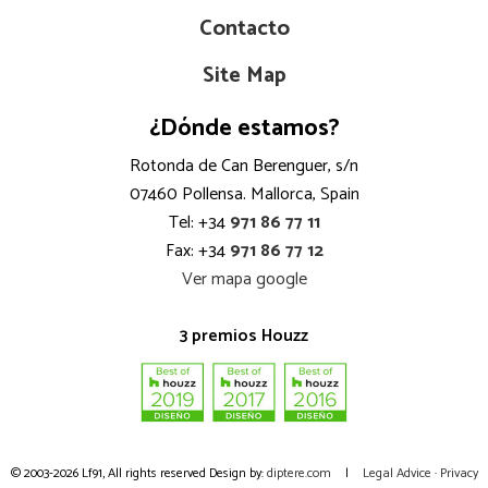
Contacto
Site Map
¿Dónde estamos?
Rotonda de Can Berenguer, s/n
07460 Pollensa. Mallorca, Spain
Tel: +34
971 86 77 11
Fax: +34
971 86 77 12
Ver mapa google
3 premios Houzz
© 2003-2026 Lf91, All rights reserved
Design by:
diptere.com
|
Legal Advice
·
Privacy